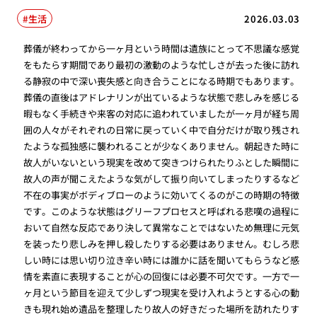
生活
2026.03.03
葬儀が終わってから一ヶ月という時間は遺族にとって不思議な感覚
をもたらす期間であり最初の激動のような忙しさが去った後に訪れ
る静寂の中で深い喪失感と向き合うことになる時期でもあります。
葬儀の直後はアドレナリンが出ているような状態で悲しみを感じる
暇もなく手続きや来客の対応に追われていましたが一ヶ月が経ち周
囲の人々がそれぞれの日常に戻っていく中で自分だけが取り残され
たような孤独感に襲われることが少なくありません。朝起きた時に
故人がいないという現実を改めて突きつけられたりふとした瞬間に
故人の声が聞こえたような気がして振り向いてしまったりするなど
不在の事実がボディブローのように効いてくるのがこの時期の特徴
です。このような状態はグリーフプロセスと呼ばれる悲嘆の過程に
おいて自然な反応であり決して異常なことではないため無理に元気
を装ったり悲しみを押し殺したりする必要はありません。むしろ悲
しい時には思い切り泣き辛い時には誰かに話を聞いてもらうなど感
情を素直に表現することが心の回復には必要不可欠です。一方で一
ヶ月という節目を迎えて少しずつ現実を受け入れようとする心の動
きも現れ始め遺品を整理したり故人の好きだった場所を訪れたりす