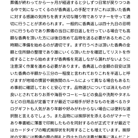
葬儀が終わってから一ヶ月が経過すると少しずつ日常が戻りつつあ
る中で気になってくるのが香典返しの手配ですがこれは頂いた香典
に対する感謝の気持ちを表す大切な贈り物でありマナーを守って適
切に行うことが求められます。一般的に香典返しは四十九日の忌明
けに行うものであり葬儀の当日に即日返しを行っている場合でも高
額な香典を頂いた方には後日改めて品物を送る必要があるためこの
時期に準備を始めるのが適切です。まず行うべきは頂いた香典の金
額と住所録の整理であり誰にいくら頂いたかを確認してリストを作
成することから始めますが香典帳を見返しながら漏れがないように
注意深く作業を進める必要があります。香典返しの金額の目安は頂
いた香典の半額から三分の一程度と言われておりこれを半返しと呼
びますが地域の慣習や親族間のルールによって異なる場合もあるた
め事前に確認しておくと安心です。品物選びについては消えものが
良いとされておりお茶や海苔やコーヒーなどの食品や洗剤やタオル
などの日用品が定番ですが最近では相手が好きなものを選べるカタ
ログギフトも人気があり年齢や好みがわからない場合には便利な選
択肢と言えるでしょう。また品物には挨拶状を添えるのがマナーで
あり奉書紙に薄墨で印刷したものを同封するのが正式ですが最近で
はカードタイプの略式挨拶状を利用することも増えています。挨拶
状の文面には葬儀の際の御礼と四十九日の法要が無事に済んだこと