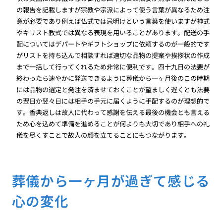
の報告を記載しますが宗教や宗派によって使う言葉が異なるため注
意が必要であり例えば仏式では忌明けという言葉を使いますが神式
やキリスト教式では異なる表現を用いることがあります。配送の手
配についてはデパートやギフトショップに依頼するのが一般的です
がリストを持ち込んで相談すれば適切な品物の提案や挨拶状の作成
まで一括して行ってくれるため非常に便利です。四十九日の法要が
終わったら速やかに発送できるように葬儀から一ヶ月後のこの時期
には品物の選定と発注を済ませておくことが望ましく遅くとも法要
の翌日か翌々日には相手の手元に届くように手配するのが理想的で
す。香典返しは故人に代わって感謝を伝える最後の機会とも言える
ため心を込めて準備を進めることが何よりも大切であり相手への礼
儀を尽くすことで故人の顔を立てることにもつながります。
葬儀から一ヶ月が過ぎて感じる
心の変化