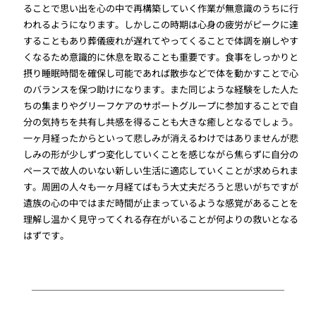
ることで思い出を心の中で再構築していく作業が無意識のうちに行
われるようになります。しかしこの時期は心身の疲労がピークに達
することもあり葬儀疲れが遅れてやってくることで体調を崩しやす
くなるため意識的に休息を取ることも重要です。食事をしっかりと
摂り睡眠時間を確保し可能であれば散歩などで体を動かすことで心
のバランスを保つ助けになります。また同じような経験をした人た
ちの集まりやグリーフケアのサポートグループに参加することで自
分の気持ちを共有し共感を得ることも大きな癒しとなるでしょう。
一ヶ月経ったからといって悲しみが消えるわけではありませんが悲
しみの形が少しずつ変化していくことを感じながら焦らずに自分の
ペースで故人のいない新しい生活に適応していくことが求められま
す。周囲の人々も一ヶ月経てばもう大丈夫だろうと思いがちですが
遺族の心の中ではまだ時間が止まっているような感覚があることを
理解し温かく見守ってくれる存在がいることが何よりの救いとなる
はずです。