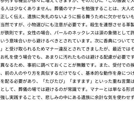
に参列する機会が徐々に増えてきますが、そのたびに「この服装で
なる人は少なくありません。葬儀のマナーを勉強することは、大人
を正しく伝え、遺族に失礼のないように振る舞うために欠かせない
は当然ですが、小物選びにも注意が必要です。殺生を連想させる革
のが鉄則です。女性の場合、パールのネックレスは涙の象徴として
という意味合いから避けるべきとされています。次に香典について
た」と受け取られるためマナー違反とされてきましたが、最近では
いお札を使う場合でも、あまりに汚れたものは避ける配慮が必要で
が異なるため、事前に調べておくことが無難です。また、受付での
め、前の人のやり方を真似するだけでなく、基本的な動作を身につ
気を配る必要があり、「たびたび」「ますます」といった重ね言葉
葉として、葬儀の場では避けるのが常識です。マナーとは単なる形
勉強し実践することで、悲しみの中にある遺族に余計な気を使わせ