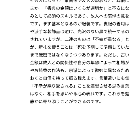
社会人になると仕事関係や友人の親族など、葬儀
夫か」「香典の金額はいくらが適切か」と不安に
みとして必須のスキルであり、故人への哀悼の意
です。まず基本となるのが服装です。喪服の着用
や派手な装飾品は避け、光沢のない黒で統一する
されていますが、二連のものは「不幸が重なる」
が、新札を使うことは「死を予期して準備してい
まで厳密ではなくなりつつあります。ただし、古
金額は故人との関係性や自分の年齢によって相場
やお焼香の作法も、宗派によって微妙に異なるた
おくと自信を持って振る舞えます。言葉遣いにも
「不幸が繰り返される」ことを連想させる忌み言
はなく、相手を思いやる心の表れです。これらを
静かに寄り添うことができるのです。