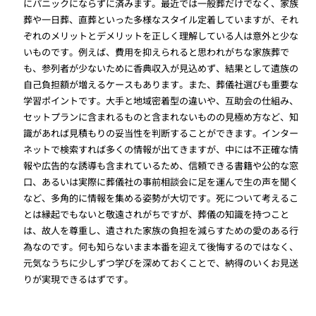
にパニックにならずに済みます。最近では一般葬だけでなく、家族
葬や一日葬、直葬といった多様なスタイル定着していますが、それ
ぞれのメリットとデメリットを正しく理解している人は意外と少な
いものです。例えば、費用を抑えられると思われがちな家族葬で
も、参列者が少ないために香典収入が見込めず、結果として遺族の
自己負担額が増えるケースもあります。また、葬儀社選びも重要な
学習ポイントです。大手と地域密着型の違いや、互助会の仕組み、
セットプランに含まれるものと含まれないものの見極め方など、知
識があれば見積もりの妥当性を判断することができます。インター
ネットで検索すれば多くの情報が出てきますが、中には不正確な情
報や広告的な誘導も含まれているため、信頼できる書籍や公的な窓
口、あるいは実際に葬儀社の事前相談会に足を運んで生の声を聞く
など、多角的に情報を集める姿勢が大切です。死について考えるこ
とは縁起でもないと敬遠されがちですが、葬儀の知識を持つこと
は、故人を尊重し、遺された家族の負担を減らすための愛のある行
為なのです。何も知らないまま本番を迎えて後悔するのではなく、
元気なうちに少しずつ学びを深めておくことで、納得のいくお見送
りが実現できるはずです。