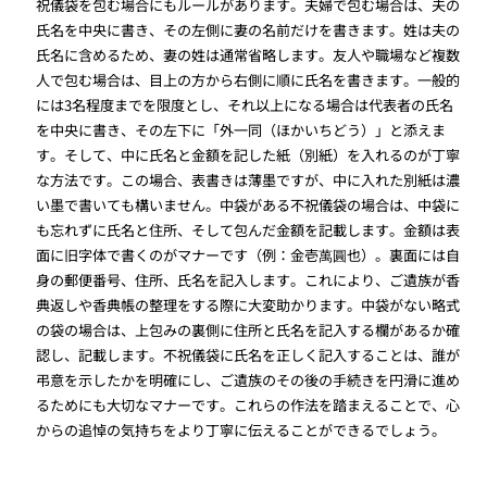
祝儀袋を包む場合にもルールがあります。夫婦で包む場合は、夫の
氏名を中央に書き、その左側に妻の名前だけを書きます。姓は夫の
氏名に含めるため、妻の姓は通常省略します。友人や職場など複数
人で包む場合は、目上の方から右側に順に氏名を書きます。一般的
には3名程度までを限度とし、それ以上になる場合は代表者の氏名
を中央に書き、その左下に「外一同（ほかいちどう）」と添えま
す。そして、中に氏名と金額を記した紙（別紙）を入れるのが丁寧
な方法です。この場合、表書きは薄墨ですが、中に入れた別紙は濃
い墨で書いても構いません。中袋がある不祝儀袋の場合は、中袋に
も忘れずに氏名と住所、そして包んだ金額を記載します。金額は表
面に旧字体で書くのがマナーです（例：金壱萬圓也）。裏面には自
身の郵便番号、住所、氏名を記入します。これにより、ご遺族が香
典返しや香典帳の整理をする際に大変助かります。中袋がない略式
の袋の場合は、上包みの裏側に住所と氏名を記入する欄があるか確
認し、記載します。不祝儀袋に氏名を正しく記入することは、誰が
弔意を示したかを明確にし、ご遺族のその後の手続きを円滑に進め
るためにも大切なマナーです。これらの作法を踏まえることで、心
からの追悼の気持ちをより丁寧に伝えることができるでしょう。