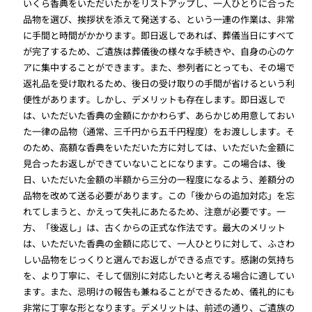
いくら香典をいただいたかをリストアップし、一人ひとりに合った
品物を選び、挨拶状を添えて発送する、という一連の作業は、非常
に手間と時間がかかります。即日返しであれば、葬儀当日にすべて
が完了するため、ご遺族は葬儀後の様々な手続きや、自身の心のケ
アに集中することができます。また、参列者にとっても、その場で
返礼品を受け取れるため、後日の受け取りの手間が省けるという利
便性があります。しかし、デメリットも存在します。即日返しで
は、いただいた香典の金額にかかわらず、あらかじめ用意しておい
た一律の品物（通常、三千円から五千円程度）をお渡しします。そ
のため、高額な香典をいただいた方に対しては、いただいた金額に
見合ったお返しができていないことになります。この場合は、後
日、いただいた金額の半額から三分の一程度になるよう、差額分の
品物を改めて送る必要があります。この「後からの追加対応」を忘
れてしまうと、かえって失礼にあたるため、注意が必要です。一
方、「後返し」は、古くからの正式な作法です。最大のメリット
は、いただいた香典の金額に応じて、一人ひとりに対して、ふさわ
しい品物をじっくりと選んでお返しができる点です。感謝の気持ち
を、より丁寧に、そして個別に対応したいと考える場合に適してい
ます。また、忌明けの報告も兼ねることができるため、儀礼的にも
非常に丁寧な形となります。デメリットは、前述の通り、ご遺族の